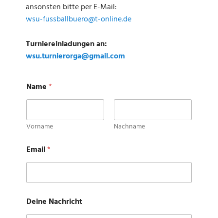
ansonsten bitte per E-Mail:
wsu-fussballbuero@t-online.de
Turniereinladungen an:
wsu.turnierorga@gmail.com
*
Name
*
D
e
i
n
e
Vorname
Nachname
D
e
Email
*
i
n
e
Deine Nachricht