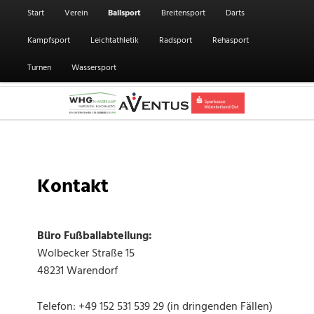
Hauptmenü
Start
Verein
Ballsport
Breitensport
Darts
Kampfsport
Leichtathletik
Radsport
Rehasport
Turnen
Wassersport
Kontakt
Büro Fußballabteilung:
Wolbecker Straße 15
48231 Warendorf
Telefon: +49 152 531 539 29 (in dringenden Fällen)