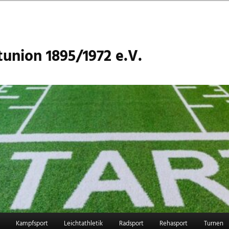
union 1895/1972 e.V.
Kampfsport
Leichtathletik
Radsport
Rehasport
Turnen