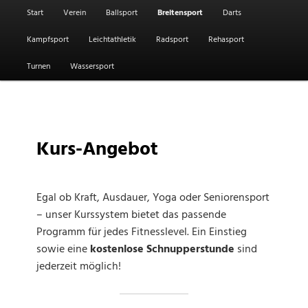
Hauptmenü
Start
Verein
Ballsport
Breitensport
Darts
Kampfsport
Leichtathletik
Radsport
Rehasport
Turnen
Wassersport
Kurs-Angebot
Egal ob Kraft, Ausdauer, Yoga oder Seniorensport
– unser Kurssystem bietet das passende
Programm für jedes Fitnesslevel. Ein Einstieg
sowie eine
kostenlose Schnupperstunde
sind
jederzeit möglich!