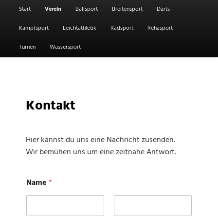
Hauptmenü
Start
Verein
Ballsport
Breitensport
Darts
Kampfsport
Leichtathletik
Radsport
Rehasport
Turnen
Wassersport
Kontakt
Hier kannst du uns eine Nachricht zusenden.
Wir bemühen uns um eine zeitnahe Antwort.
Name
*