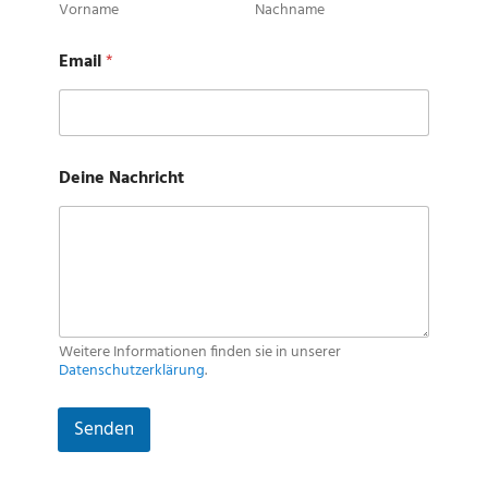
Vorname
Nachname
D
Email
*
e
i
n
e
N
a
Deine Nachricht
m
e
N
a
m
e
Weitere Informationen finden sie in unserer
Datenschutzerklärung
.
Senden