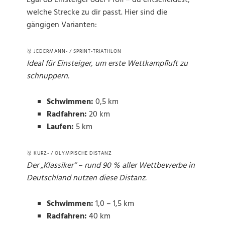
Egal ob Einsteiger oder Profi – du entscheidest,
welche Strecke zu dir passt. Hier sind die
gängigen Varianten:
🥉 JEDERMANN- / SPRINT-TRIATHLON
Ideal für Einsteiger, um erste Wettkampfluft zu
schnuppern.
Schwimmen:
0,5 km
Radfahren:
20 km
Laufen:
5 km
🥈 KURZ- / OLYMPISCHE DISTANZ
Der „Klassiker“ – rund 90 % aller Wettbewerbe in
Deutschland nutzen diese Distanz.
Schwimmen:
1,0 – 1,5 km
Radfahren:
40 km