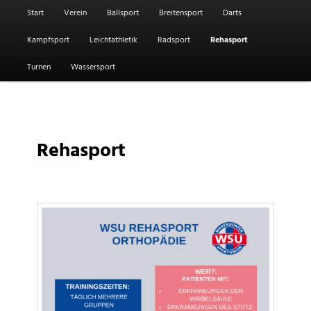
Hauptmenü
Start
Verein
Ballsport
Breitensport
Darts
Kampfsport
Leichtathletik
Radsport
Rehasport
Turnen
Wassersport
Rehasport