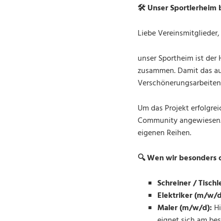
🛠️
Unser Sportlerheim b
Liebe Vereinsmitglieder,
unser Sportheim ist der 
zusammen. Damit das auc
Verschönerungsarbeiten
Um das Projekt erfolgre
Community angewiesen. 
eigenen Reihen.
🔍
Wen wir besonders 
Schreiner / Tisch
Elektriker (m/w/d
Maler (m/w/d):
Hi
eignet sich am bes