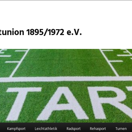
union 1895/1972 e.V.
Kampfsport
Leichtathletik
Radsport
Rehasport
Turnen