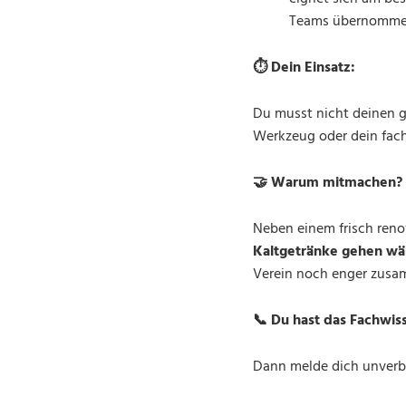
Teams übernomme
⏱️
Dein Einsatz:
Du musst nicht deinen g
Werkzeug oder dein fach
🤝
Warum mitmachen?
Neben einem frisch renov
Kaltgetränke gehen wäh
Verein noch enger zus
📞
Du hast das Fachwis
Dann melde dich unverbi