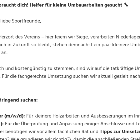
raucht dich! Helfer für kleine Umbauarbeiten gesucht
🔧
 liebe Sportfreunde,
Herzort des Vereins – hier feiern wir Siege, verarbeiten Niederl
h in Zukunft so bleibt, stehen demnächst ein paar kleinere Um
 an.
ich und kostengünstig zu stemmen, sind wir auf die tatkräftige U
Für die fachgerechte Umsetzung suchen wir aktuell gezielt nach
dringend suchen:
ler (m/w/d):
Für kleinere Holzarbeiten und Ausbesserungen im In
):
Für die Überprüfung und Anpassung einiger Anschlüsse und L
er benötigen wir vor allem fachlichen Rat und
Tipps zur Umset
ten? Wie grundieren wir richtig?), damit die anschließenden Str