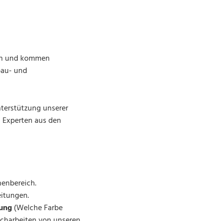
agen und kommen
bau- und
nterstützung unserer
 Experten aus den
nenbereich.
eitungen.
zung
(Welche Farbe
eicharbeiten von unseren